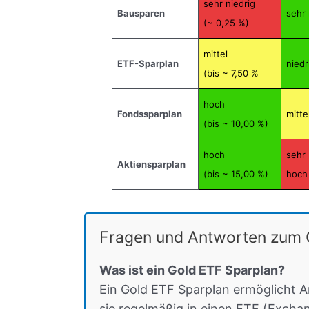
sehr niedrig
Bausparen
sehr 
(~ 0,25 %)
mittel
ETF-Sparplan
niedr
(bis ~ 7,50 %
hoch
Fondssparplan
mitte
(bis ~ 10,00 %)
hoch
sehr
Aktiensparplan
(bis ~ 15,00 %)
hoch
Fragen und Antworten zum 
Was ist ein Gold ETF Sparplan?
Ein Gold ETF Sparplan ermöglicht A
sie regelmäßig in einen ETF (Excha