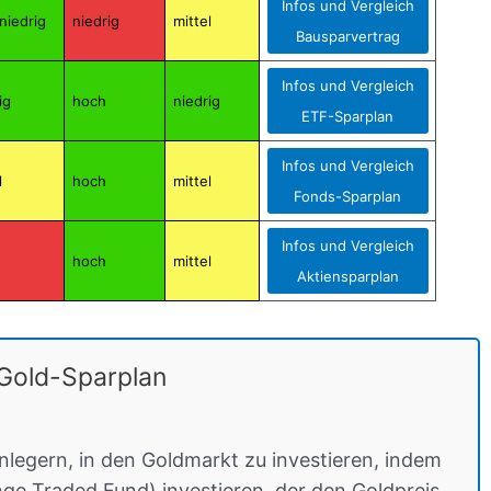
Infos und Vergleich
niedrig
niedrig
mittel
Bausparvertrag
Infos und Vergleich
ig
hoch
niedrig
ETF-Sparplan
Infos und Vergleich
l
hoch
mittel
Fonds-Sparplan
Infos und Vergleich
hoch
mittel
Aktiensparplan
Gold-Sparplan
nlegern, in den Goldmarkt zu investieren, indem
nge Traded Fund) investieren, der den Goldpreis