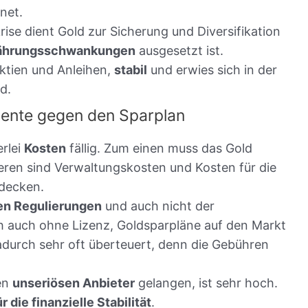
net.
ise dient Gold zur Sicherung und Diversifikation
ährungsschwankungen
ausgesetzt ist.
Aktien und Anleihen,
stabil
und erwies sich in der
d.
mente gegen den Sparplan
rlei
Kosten
fällig. Zum einen muss das Gold
en sind Verwaltungskosten und Kosten für die
decken.
en Regulierungen
und auch nicht der
ch auch ohne Lizenz, Goldsparpläne auf den Markt
adurch sehr oft überteuert, denn die Gebühren
nen
unseriösen Anbieter
gelangen, ist sehr hoch.
 die finanzielle Stabilität
.